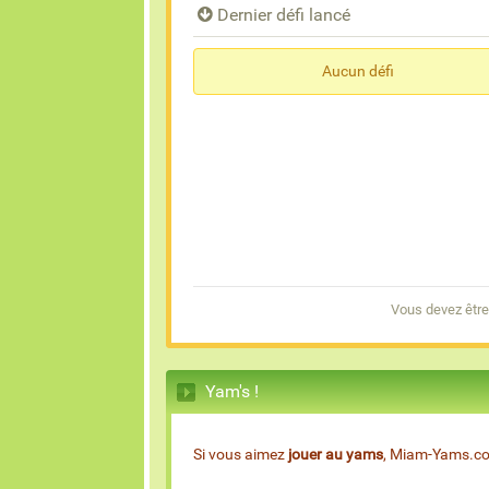
Dernier défi lancé
Aucun défi
Vous devez êtr
Yam's !
Si vous aimez
jouer au yams
, Miam-Yams.com 