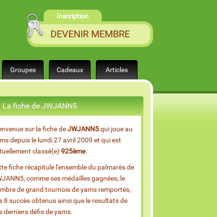
Inscription
DEVENIR MEMBRE
Groupes
Cadeaux
Articles
La fiche de JWJANN5
envenue sur la fiche de
JWJANN5
qui joue au
ms depuis le lundi 27 avril 2009 et qui est
tuellement classé(e)
925ème
.
tte fiche récapitule l'ensemble du palmarès de
JANN5, comme ses médailles gagnées, le
mbre de grand tournois de yams remportés,
s 8 succès obtenus ainsi que le resultats de
s derniers défis de yams.