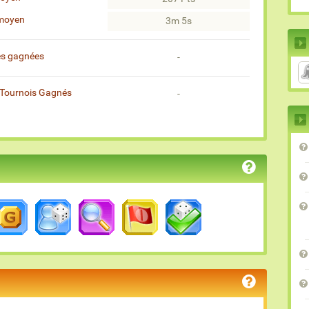
moyen
3m 5s
es gagnées
-
Tournois Gagnés
-