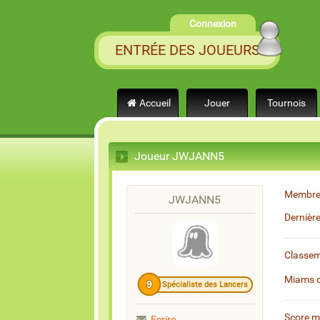
Connexion
ENTRÉE DES JOUEURS
Accueil
Jouer
Tournois
Joueur JWJANN5
Membre
JWJANN5
Dernièr
Classe
Miams 
9
Spécialiste des Lancers
Score 
Ecrire