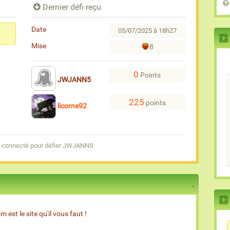
Dernier défi reçu
Date
05/07/2025 à 18h27
Mise
8
0
Points
JWJANN5
225
points
licorne92
e connecté pour défier JWJANN5
est le site qu'il vous faut !