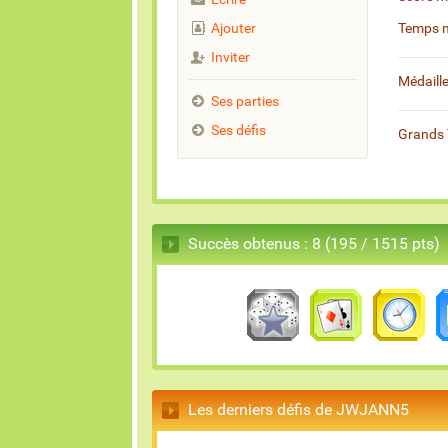
Ajouter
Temps 
Inviter
Médaill
Ses parties
Ses défis
Grands 
Succès obtenus : 8 (195 / 1515 pts)
Les derniers défis de JWJANN5