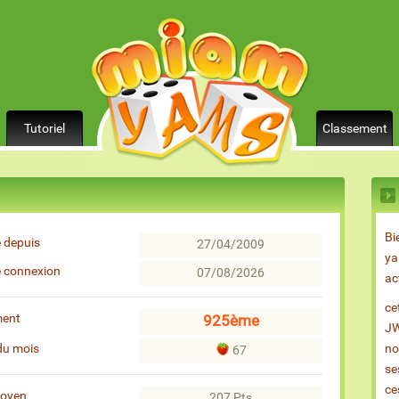
Tutoriel
Classement
Bi
 depuis
27/04/2009
ya
e connexion
07/08/2026
ac
ce
ment
925ème
JW
du mois
no
67
se
ce
moyen
207 Pts