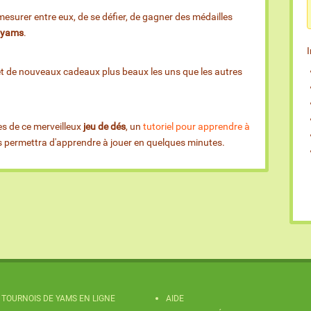
esurer entre eux, de se défier, de gagner des médailles
e yams
.
et de nouveaux cadeaux plus beaux les uns que les autres
es de ce merveilleux
jeu de dés
, un
tutoriel pour apprendre à
us permettra d'apprendre à jouer en quelques minutes.
TOURNOIS DE YAMS EN LIGNE
AIDE