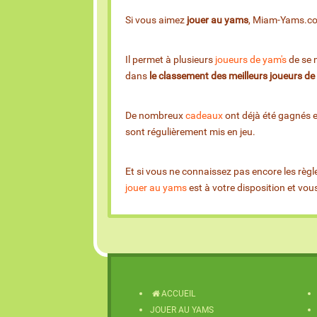
Si vous aimez
jouer au yams
, Miam-Yams.com 
Il permet à plusieurs
joueurs de yam's
de se m
dans
le classement des meilleurs joueurs d
De nombreux
cadeaux
ont déjà été gagnés 
sont régulièrement mis en jeu.
Et si vous ne connaissez pas encore les règl
jouer au yams
est à votre disposition et vo
ACCUEIL
JOUER AU YAMS