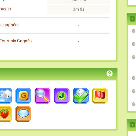
moyen
3m 8s
es gagnées
-
Tournois Gagnés
-
)