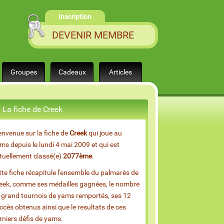
Inscription
DEVENIR MEMBRE
Groupes
Cadeaux
Articles
La fiche de Creek
envenue sur la fiche de
Creek
qui joue au
ms depuis le lundi 4 mai 2009 et qui est
tuellement classé(e)
2077ème
.
tte fiche récapitule l'ensemble du palmarès de
eek, comme ses médailles gagnées, le nombre
 grand tournois de yams remportés, ses 12
ccès obtenus ainsi que le resultats de ces
rniers défis de yams.