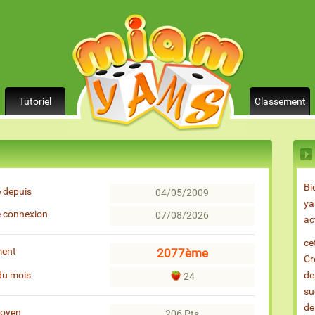
Tutoriel
Classement
Bi
 depuis
04/05/2009
ya
e connexion
07/08/2026
ac
ce
ment
2077ème
Cr
du mois
de
24
su
de
moyen
206 Pts