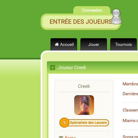
Connexion
ENTRÉE DES JOUEURS
Accueil
Jouer
Tournois
Joueur Creek
Membre
Creek
Dernièr
Classe
Miams 
9
Spécialiste des Lancers
Score 
Ecrire