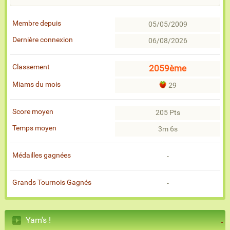
Membre depuis
05/05/2009
Dernière connexion
06/08/2026
Classement
2059ème
Miams du mois
29
Score moyen
205 Pts
Temps moyen
3m 6s
Médailles gagnées
-
Grands Tournois Gagnés
-
Yam's !