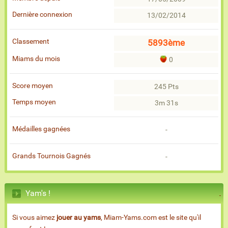
Dernière connexion
13/02/2014
Classement
5893ème
Miams du mois
0
Score moyen
245 Pts
Temps moyen
3m 31s
Médailles gagnées
-
Grands Tournois Gagnés
-
Yam's !
Si vous aimez
jouer au yams
, Miam-Yams.com est le site qu'il