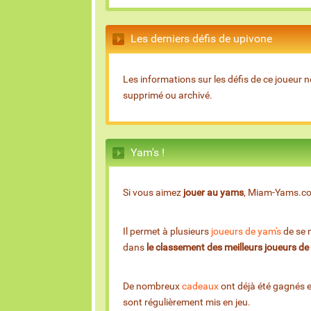
Les derniers défis de upivone
Les informations sur les défis de ce joueur n
supprimé ou archivé.
Yam's !
Si vous aimez
jouer au yams
, Miam-Yams.com 
Il permet à plusieurs
joueurs de yam's
de se m
dans
le classement des meilleurs joueurs d
De nombreux
cadeaux
ont déjà été gagnés 
sont régulièrement mis en jeu.