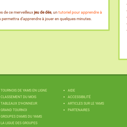
es de ce merveilleux
jeu de dés
, un
tutoriel pour apprendre à
us permettra d'apprendre à jouer en quelques minutes.
TOURNOIS DE YAMS EN LIGNE
AIDE
CLASSEMENT DU MOIS
ACCESSIBILITÉ
TABLEAUX D'HONNEUR
ARTICLES SUR LE YAMS
GRAND TOURNOI
PARTENAIRES
GROUPES D'AMIS DU YAMS
LA LIGUE DES GROUPES