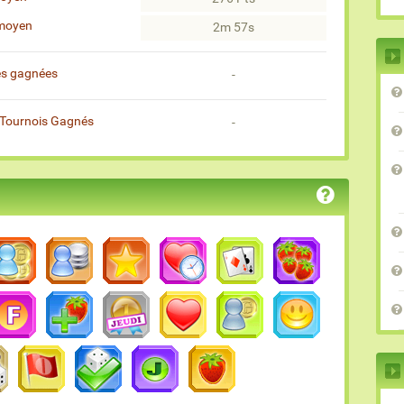
moyen
2m 57s
es gagnées
-
Tournois Gagnés
-
)