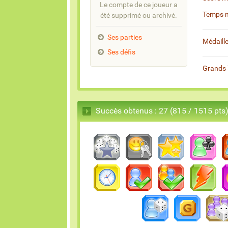
Le compte de ce joueur a
Temps 
été supprimé ou archivé.
Ses parties
Médaill
Ses défis
Grands 
Succès obtenus : 27 (815 / 1515 pts