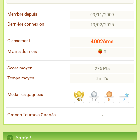
Membre depuis
09/11/2009
Dernière connexion
19/02/2025
Classement
4002ème
Miams du mois
0
Score moyen
276 Pts
Temps moyen
3m 2s
Médailles gagnées
35
17
5
7
Grands Tournois Gagnés
-
Yam's !