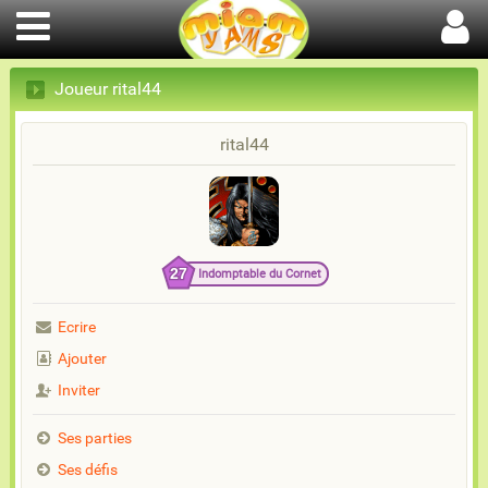
Joueur rital44
rital44
27
Indomptable du Cornet
Ecrire
Ajouter
Inviter
Ses parties
Ses défis