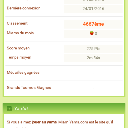
Dernière connexion
24/01/2016
Classement
4667ème
Miams du mois
0
Score moyen
275 Pts
Temps moyen
2m 54s
Médailles gagnées
-
Grands Tournois Gagnés
-
Yam's !
Si vous aimez
jouer au yams
, Miam-Yams.com est le site qu'il