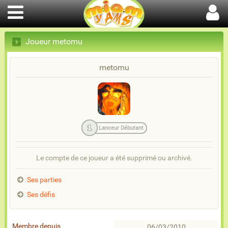
Joueur metomu
metomu
1
Lanceur Débutant
Le compte de ce joueur a été supprimé ou archivé.
Ses parties
Ses défis
Membre depuis
06/03/2010