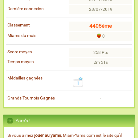
Dernière connexion
28/07/2019
Classement
4405ème
Miams du mois
0
Score moyen
258 Pts
Temps moyen
2m 51s
Médailles gagnées
1
Grands Tournois Gagnés
-
Yam's !
Si vous aimez
jouer au yams
, Miam-Yams.com est le site qu'il