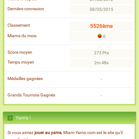
Dernière connexion
08/05/2015
Classement
5526ème
Miams du mois
0
Score moyen
273 Pts
Temps moyen
2m 48s
Médailles gagnées
-
Grands Tournois Gagnés
-
Yam's !
Si vous aimez
jouer au yams
, Miam-Yams.com est le site qu'il