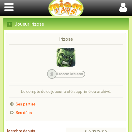
Joueur Irizose
Irizose
1
Lanceur Débutant
Le compte de ce joueur a été supprimé ou archivé.
Ses parties
Ses défis
Membre depuis
07/03/2012