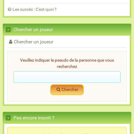
Les succès : C'est quoi ?
Chercher un joueur
Chercher un joueur
Veuillez indiquer le pseudo de la personne que vous
recherchez
Chercher
Pas encore inscrit ?