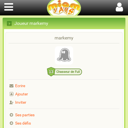
Joueur markemy
markemy
13
Chasseur de Full
Ecrire
Ajouter
Inviter
Ses parties
Ses défis