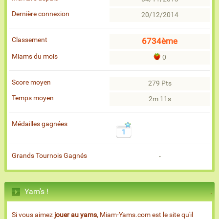
Dernière connexion
20/12/2014
Classement
6734ème
Miams du mois
0
Score moyen
279 Pts
Temps moyen
2m 11s
Médailles gagnées
1
Grands Tournois Gagnés
-
Yam's !
Si vous aimez
jouer au yams
, Miam-Yams.com est le site qu'il