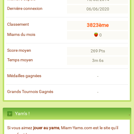
Dernière connexion
06/06/2020
Classement
3823ème
Miams du mois
0
Score moyen
269 Pts
Temps moyen
3m 6s
Médailles gagnées
-
Grands Tournois Gagnés
-
Yam's !
Si vous aimez
jouer au yams
, Miam-Yams.com est le site qu'il