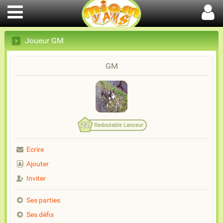
Joueur GM
GM
22
Redoutable Lanceur
Ecrire
Ajouter
Inviter
Ses parties
Ses défis