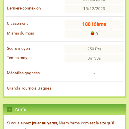
Dernière connexion
15/12/2023
Classement
18816ème
Miams du mois
0
Score moyen
259 Pts
Temps moyen
3m 33s
Médailles gagnées
-
Grands Tournois Gagnés
-
Yam's !
Si vous aimez
jouer au yams
, Miam-Yams.com est le site qu'il