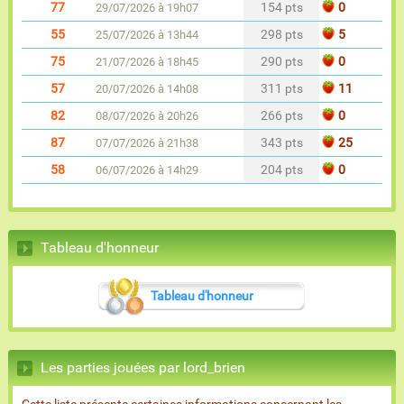
77
154 pts
0
29/07/2026 à 19h07
55
298 pts
5
25/07/2026 à 13h44
75
290 pts
0
21/07/2026 à 18h45
57
311 pts
11
20/07/2026 à 14h08
82
266 pts
0
08/07/2026 à 20h26
87
343 pts
25
07/07/2026 à 21h38
58
204 pts
0
06/07/2026 à 14h29
Tableau d'honneur
Tableau d'honneur
Les parties jouées par lord_brien