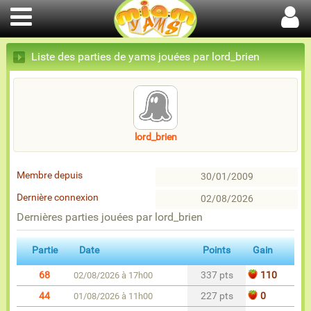
Liste des parties de yams jouées par lord_brien
lord_brien
Membre depuis
30/01/2009
Dernière connexion
02/08/2026
Dernières parties jouées par lord_brien
Partie
Date
Points
Gain
68
337 pts
110
02/08/2026 à 17h00
44
227 pts
0
01/08/2026 à 11h00