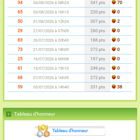
34
341 pts
70
04/08/2026 à 08h24
65
220 pts
0
03/08/2026 à 16h15
50
307 pts
2
01/08/2026 à 12h24
29
260 pts
0
27/07/2026 à 07h09
83
188 pts
0
26/07/2026 à 20h43
73
272 pts
0
21/07/2026 à 18h09
25
197 pts
0
16/07/2026 à 06h08
61
249 pts
0
15/07/2026 à 15h10
68
272 pts
0
07/07/2026 à 16h59
59
331 pts
38
05/07/2026 à 14h40
Tableau d'honneur
Tableau d'honneur