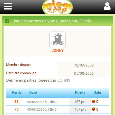
Liste des parties de yams jouées par JOHNY
JOHNY
Membre depuis
12/02/2009
Dernière connexion
05/08/2026
Dernières parties jouées par JOHNY
Partie
Date
Points
Gain
88
167 pts
0
05/08/2026 à 21h58
75
157 pts
0
05/08/2026 à 18h40