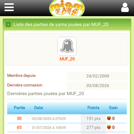
Liste des parties de yams jouées par MUF_20
MUF_20
Membre depuis
24/02/2009
Dernière connexion
03/08/2026
Dernières parties jouées par MUF_20
Partie
Date
Points
Gain
30
151 pts
0
03/08/2026 à 07h29
65
277 pts
0
31/07/2026 à 16h09