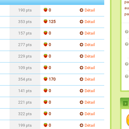
pa
au
190 pts
0
Détail
pa
353 pts
125
Détail
157 pts
0
Détail
277 pts
0
Détail
229 pts
0
Détail
109 pts
0
Détail
354 pts
170
Détail
141 pts
0
Détail
221 pts
0
Détail
322 pts
0
Détail
199 pts
0
Détail