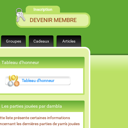
Inscription
DEVENIR MEMBRE
Groupes
Cadeaux
Articles
Tableau d'honneur
Tableau d'honneur
Les parties jouées par dambla
tte liste présente certaines informations
ncernant les dernières parties de yam's jouées