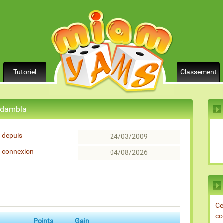
Tutoriel
Classement
r dambla
 depuis
24/03/2009
e connexion
04/08/2026
Ce
co
Points
Gain