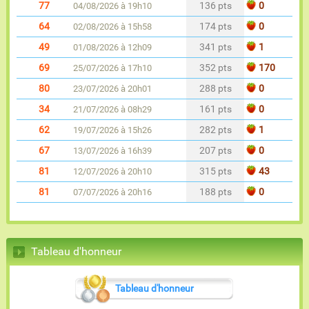
77
136 pts
0
04/08/2026 à 19h10
64
174 pts
0
02/08/2026 à 15h58
49
341 pts
1
01/08/2026 à 12h09
69
352 pts
170
25/07/2026 à 17h10
80
288 pts
0
23/07/2026 à 20h01
34
161 pts
0
21/07/2026 à 08h29
62
282 pts
1
19/07/2026 à 15h26
67
207 pts
0
13/07/2026 à 16h39
81
315 pts
43
12/07/2026 à 20h10
81
188 pts
0
07/07/2026 à 20h16
Tableau d'honneur
Tableau d'honneur