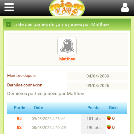
Liste des parties de yams jouées par Matthee
Matthee
Membre depuis
04/04/2009
Dernière connexion
09/08/2026
Dernières parties jouées par Matthee
Partie
Date
Points
Gain
95
181 pts
0
09/08/2026 à 23h41
82
190 pts
0
08/08/2026 à 20h29