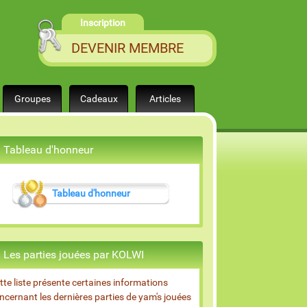
Inscription
DEVENIR MEMBRE
Groupes
Cadeaux
Articles
Tableau d'honneur
Tableau d'honneur
Les parties jouées par KOLWI
tte liste présente certaines informations
ncernant les dernières parties de yam's jouées