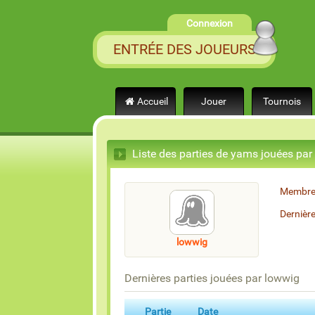
Connexion
ENTRÉE DES JOUEURS
Accueil
Jouer
Tournois
Liste des parties de yams jouées par
Membre
Dernièr
lowwig
Dernières parties jouées par lowwig
Partie
Date