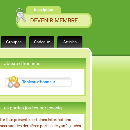
Inscription
DEVENIR MEMBRE
Groupes
Cadeaux
Articles
Tableau d'honneur
Tableau d'honneur
Les parties jouées par lowwig
tte liste présente certaines informations
ncernant les dernières parties de yam's jouées