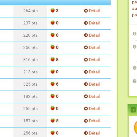
pa
au
264 pts
3
Détail
pa
237 pts
0
Détail
220 pts
0
Détail
256 pts
0
Détail
316 pts
8
Détail
213 pts
0
Détail
325 pts
6
Détail
182 pts
0
Détail
255 pts
0
Détail
157 pts
5
Détail
256 pts
0
Détail