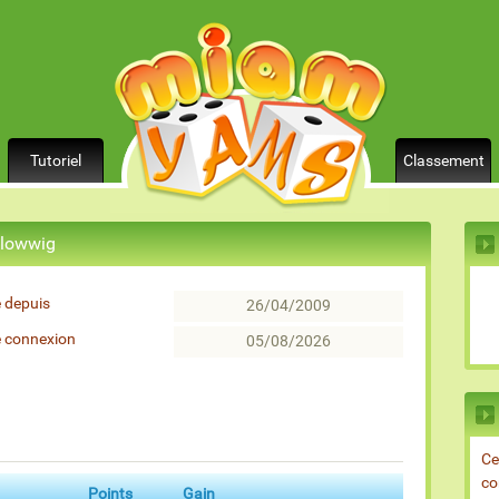
Tutoriel
Classement
 lowwig
 depuis
26/04/2009
e connexion
05/08/2026
Ce
co
Points
Gain