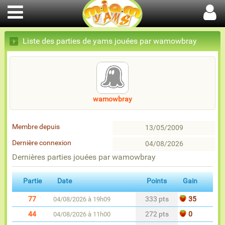
Liste des parties de yams jouées par wamowbray
wamowbray
Membre depuis
13/05/2009
Dernière connexion
04/08/2026
Dernières parties jouées par wamowbray
Partie
Date
Points
Gain
77
333 pts
35
04/08/2026 à 19h09
44
272 pts
0
04/08/2026 à 11h00