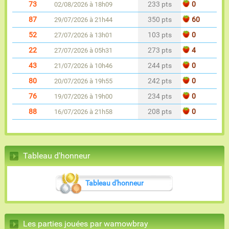
73
233 pts
0
02/08/2026 à 18h09
87
350 pts
60
29/07/2026 à 21h44
52
103 pts
0
27/07/2026 à 13h01
22
273 pts
4
27/07/2026 à 05h31
43
244 pts
0
21/07/2026 à 10h46
80
242 pts
0
20/07/2026 à 19h55
76
234 pts
0
19/07/2026 à 19h00
88
208 pts
0
16/07/2026 à 21h58
Tableau d'honneur
Tableau d'honneur
Les parties jouées par wamowbray