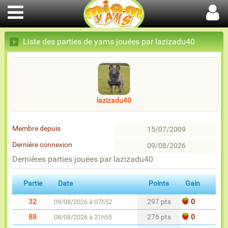
Liste des parties de yams jouées par lazizadu40
lazizadu40
Membre depuis
15/07/2009
Dernière connexion
09/08/2026
Dernières parties jouées par lazizadu40
Partie
Date
Points
Gain
32
297 pts
0
09/08/2026 à 07h52
88
276 pts
0
08/08/2026 à 21h55