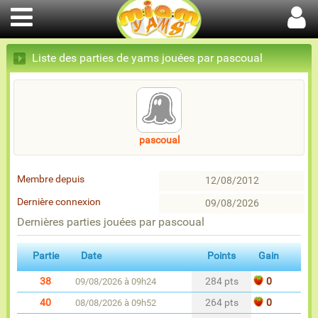
Liste des parties de yams jouées par pascoual
pascoual
Membre depuis
12/08/2012
Dernière connexion
09/08/2026
Dernières parties jouées par pascoual
Partie
Date
Points
Gain
38
284 pts
0
09/08/2026 à 09h24
40
264 pts
0
08/08/2026 à 09h52