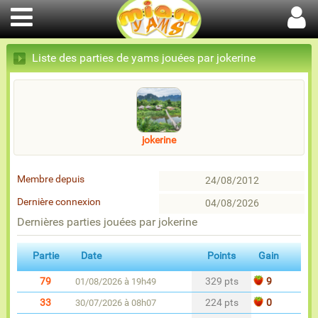
Liste des parties de yams jouées par jokerine
jokerine
Membre depuis
24/08/2012
Dernière connexion
04/08/2026
Dernières parties jouées par jokerine
Partie
Date
Points
Gain
79
329 pts
9
01/08/2026 à 19h49
33
224 pts
0
30/07/2026 à 08h07