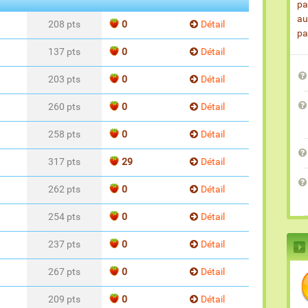
pa
au
208 pts
0
Détail
pa
137 pts
0
Détail
203 pts
0
Détail
260 pts
0
Détail
258 pts
0
Détail
317 pts
29
Détail
262 pts
0
Détail
254 pts
0
Détail
237 pts
0
Détail
267 pts
0
Détail
209 pts
0
Détail