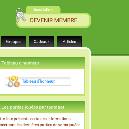
Inscription
DEVENIR MEMBRE
Groupes
Cadeaux
Articles
Tableau d'honneur
Tableau d'honneur
Les parties jouées par taataaat
tte liste présente certaines informations
ncernant les dernières parties de yam's jouées