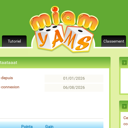
Tutoriel
Classement
 taataaat
 depuis
01/01/2026
e connexion
06/08/2026
Ce
co
Points
Gain