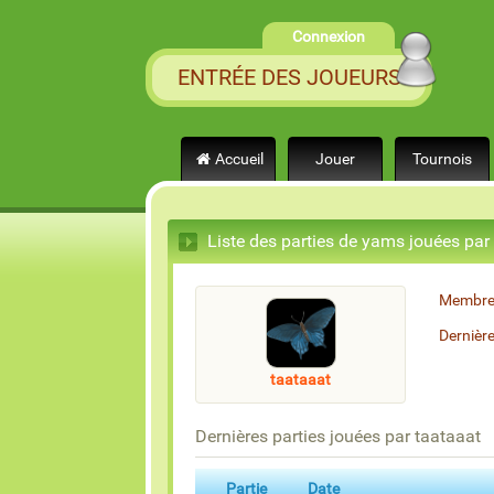
Connexion
ENTRÉE DES JOUEURS
Accueil
Jouer
Tournois
Liste des parties de yams jouées par
Membre
Dernièr
taataaat
Dernières parties jouées par taataaat
Partie
Date