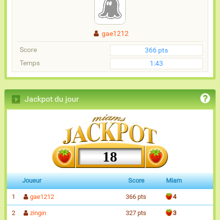
gae1212
Score
366 pts
Temps
1:43
Jackpot du jour
18
Joueur
Score
Miam
1
gae1212
366 pts
4
2
zingin
327 pts
3