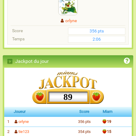
orlyne
Score
356 pts
Temps
2:06
Jackpot du jour
89
Joueur
Score
Miam
1
orlyne
356 pts
19
2
tie123
354 pts
15