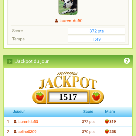
laurentdu50
Score
372 pts
Temps
1:49
Jackpot du jour
1517
Joueur
Score
Miam
1
laurentdu50
372 pts
319
2
celine0309
370 pts
258