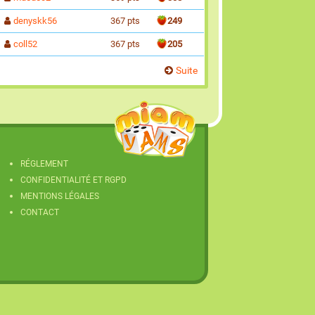
denyskk56
367 pts
249
coll52
367 pts
205
Suite
RÉGLEMENT
CONFIDENTIALITÉ ET RGPD
MENTIONS LÉGALES
CONTACT