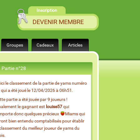
Inscription
DEVENIR MEMBRE
Groupes
Cadeaux
Articles
Partie n°28
ici le classement de la partie de yams numéro
 qui a été joué le 12/04/2026 à 06h51.
tte partie a été jouée par 9 joueurs !
nalement le gagnant est
louise57
qui
mporte donc quelques précieux
Miams qui
ront bien entendu comptabilisés pour établir
 classement du meilleur joueur de yams du
is.