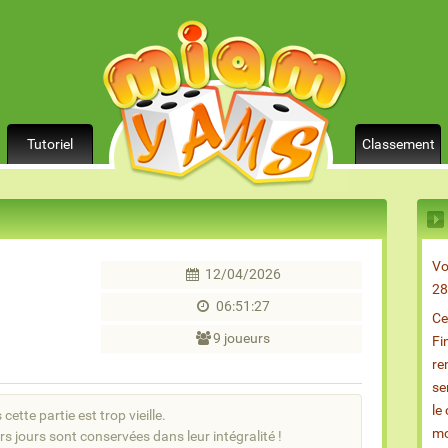
Tutoriel
Classement
Vo
12/04/2026
28
06:51:27
Ce
9 joueurs
Fi
re
se
le
cette partie est trop vieille.
mo
rs jours sont conservées dans leur intégralité !