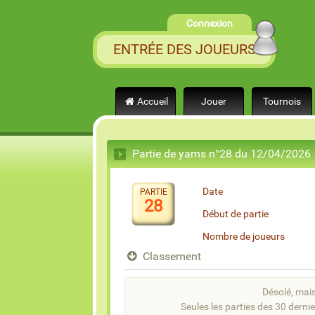
Connexion
ENTRÉE DES JOUEURS
Accueil
Jouer
Tournois
Partie de yams n°28 du 12/04/2026
Date
PARTIE
28
Début de partie
Nombre de joueurs
Classement
Désolé, mais 
Seules les parties des 30 dernie