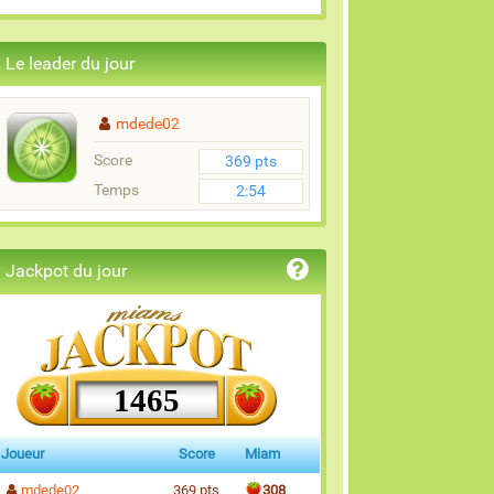
Le leader du jour
mdede02
Score
369 pts
Temps
2:54
Jackpot du jour
1465
Joueur
Score
Miam
mdede02
369 pts
308