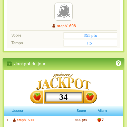
steph1608
Score
355 pts
Temps
1:51
Jackpot du jour
34
Joueur
Score
Miam
1
steph1608
355 pts
7