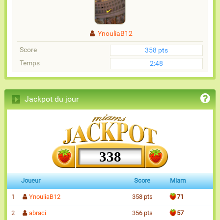
YnouliaB12
Score
358 pts
Temps
2:48
Jackpot du jour
338
Joueur
Score
Miam
1
YnouliaB12
358 pts
71
2
abraci
356 pts
57