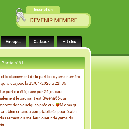
Inscription
DEVENIR MEMBRE
Groupes
Cadeaux
Articles
Partie n°91
ici le classement de la partie de yams numéro
 qui a été joué le 25/04/2026 à 22h36.
tte partie a été jouée par 24 joueurs !
nalement le gagnant est
Gwenn56
qui
mporte donc quelques précieux
Miams qui
ront bien entendu comptabilisés pour établir
 classement du meilleur joueur de yams du
is.