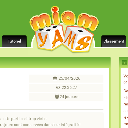
Tutoriel
Classement
Vo
25/04/2026
91
22:36:27
Ce
24 joueurs
Fi
re
se
le
cette partie est trop vieille.
mo
rs jours sont conservées dans leur intégralité !