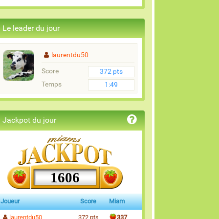
Le leader du jour
laurentdu50
Score
372 pts
Temps
1:49
Jackpot du jour
1606
Joueur
Score
Miam
laurentdu50
372 pts
337