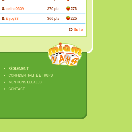
celine0309
370 pts
273
Enjoy33
366 pts
225
Suite
RÉGLEMENT
CONFIDENTIALITÉ ET RGPD
MENTIONS LÉGALES
CONTACT