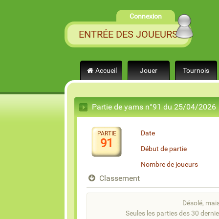
Connexion
ENTRÉE DES JOUEURS
Accueil
Jouer
Tournois
Partie de yams n°91 du 25/04/2026
Date
PARTIE
91
Début de partie
Nombre de joueurs
Classement
Désolé, mais 
Seules les parties des 30 dernie