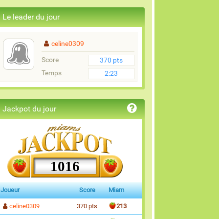
Le leader du jour
celine0309
Score
370 pts
Temps
2:23
Jackpot du jour
1016
Joueur
Score
Miam
celine0309
370 pts
213