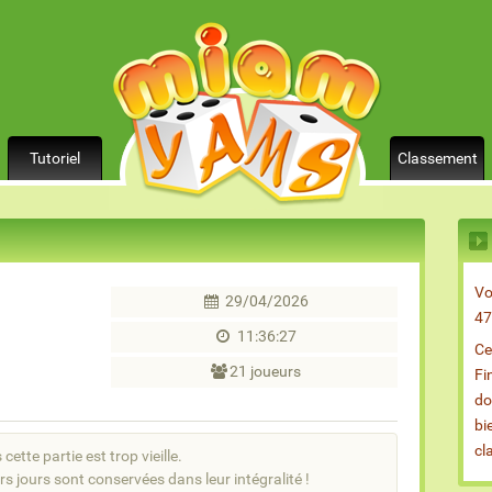
Tutoriel
Classement
Vo
29/04/2026
47
11:36:27
Ce
21 joueurs
Fi
do
bi
cl
cette partie est trop vieille.
rs jours sont conservées dans leur intégralité !