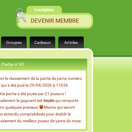
Inscription
DEVENIR MEMBRE
Groupes
Cadeaux
Articles
Partie n°47
ici le classement de la partie de yams numéro
 qui a été joué le 29/04/2026 à 11h36.
tte partie a été jouée par 21 joueurs !
nalement le gagnant est
muzic
qui remporte
nc quelques précieux
Miams qui seront
en entendu comptabilisés pour établir le
assement du meilleur joueur de yams du mois.