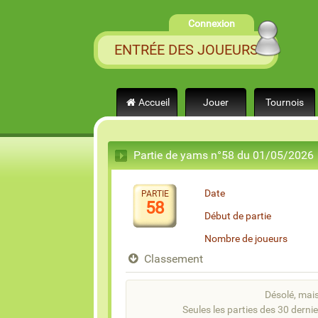
Connexion
ENTRÉE DES JOUEURS
Accueil
Jouer
Tournois
Partie de yams n°58 du 01/05/2026
Date
PARTIE
58
Début de partie
Nombre de joueurs
Classement
Désolé, mais 
Seules les parties des 30 dernie