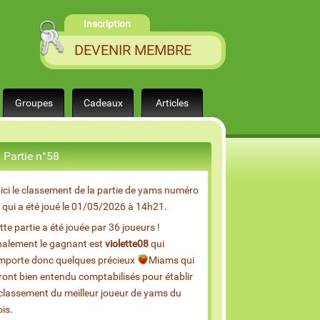
Inscription
DEVENIR MEMBRE
Groupes
Cadeaux
Articles
Partie n°58
ici le classement de la partie de yams numéro
 qui a été joué le 01/05/2026 à 14h21.
tte partie a été jouée par 36 joueurs !
nalement le gagnant est
violette08
qui
mporte donc quelques précieux
Miams qui
ront bien entendu comptabilisés pour établir
 classement du meilleur joueur de yams du
is.