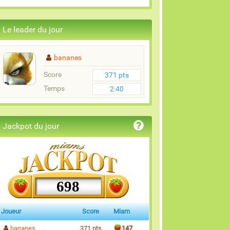
Le leader du jour
bananes
Score
371 pts
Temps
2:40
Jackpot du jour
698
Joueur
Score
Miam
bananes
371 pts
147