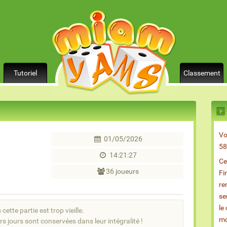
Tutoriel
Classement
Vo
01/05/2026
58
14:21:27
Ce
36 joueurs
Fi
re
se
le
cette partie est trop vieille.
mo
rs jours sont conservées dans leur intégralité !