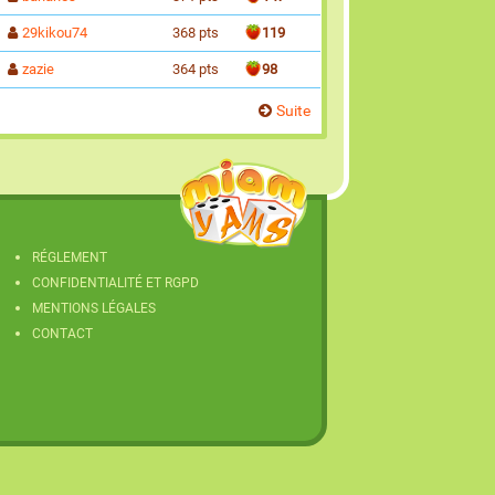
29kikou74
368 pts
119
zazie
364 pts
98
Suite
RÉGLEMENT
CONFIDENTIALITÉ ET RGPD
MENTIONS LÉGALES
CONTACT