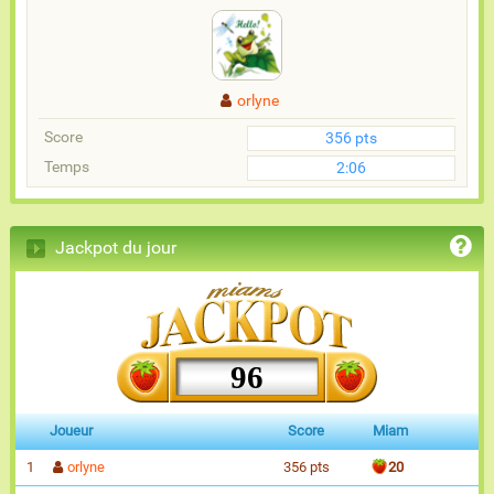
orlyne
Score
356 pts
Temps
2:06
Jackpot du jour
96
Joueur
Score
Miam
1
orlyne
356 pts
20