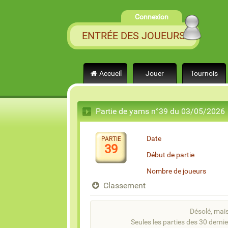
Connexion
ENTRÉE DES JOUEURS
Accueil
Jouer
Tournois
Partie de yams n°39 du 03/05/2026
Date
PARTIE
39
Début de partie
Nombre de joueurs
Classement
Désolé, mais 
Seules les parties des 30 dernie