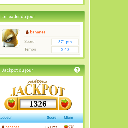
Le leader du jour
bananes
Score
371 pts
Temps
2:40
Jackpot du jour
1326
Joueur
Score
Miam
bananes
371 pts
278