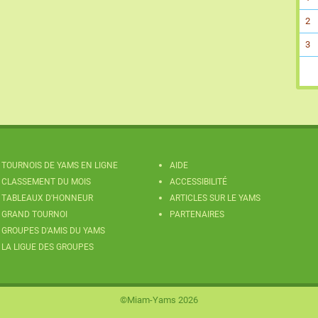
2
3
TOURNOIS DE YAMS EN LIGNE
AIDE
CLASSEMENT DU MOIS
ACCESSIBILITÉ
TABLEAUX D'HONNEUR
ARTICLES SUR LE YAMS
GRAND TOURNOI
PARTENAIRES
GROUPES D'AMIS DU YAMS
LA LIGUE DES GROUPES
©Miam-Yams 2026