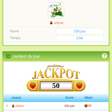
orlyne
Score
356 pts
Temps
2:06
Jackpot du jour
50
Joueur
Score
Miam
1
orlyne
356 pts
11