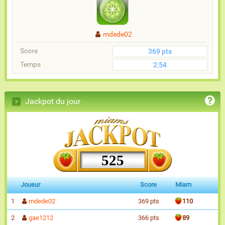
mdede02
Score
369 pts
Temps
2:54
Jackpot du jour
525
Joueur
Score
Miam
1
mdede02
369 pts
110
2
gae1212
366 pts
89