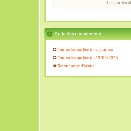
Les parties pl
Suite des classements
Toutes les parties de la journée
Toutes les parties du 19/05/2026
Retour page d'accueil