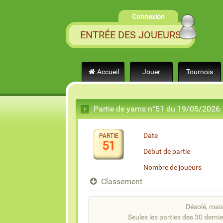
Connexion
ENTRÉE DES JOUEURS
Accueil
Jouer
Tournois
Partie de yams n°51 du 19/05/2026
Date
PARTIE
51
Début de partie
Nombre de joueurs
Classement
Désolé, mais 
Seules les parties des 30 dernie