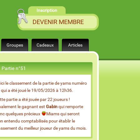
Inscription
DEVENIR MEMBRE
Groupes
Cadeaux
Articles
Partie n°51
ici le classement de la partie de yams numéro
 qui a été joué le 19/05/2026 à 12h36.
tte partie a été jouée par 22 joueurs !
nalement le gagnant est
Gabin
qui remporte
nc quelques précieux
Miams qui seront
en entendu comptabilisés pour établir le
assement du meilleur joueur de yams du mois.