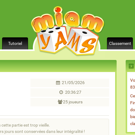
Tutoriel
Classement
Vo
21/05/2026
83
20:36:27
Ce
25 joueurs
Fi
do
bi
cl
cette partie est trop vieille.
rs jours sont conservées dans leur intégralité !