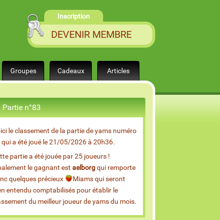
Inscription
DEVENIR MEMBRE
Groupes
Cadeaux
Articles
Partie n°83
ici le classement de la partie de yams numéro
 qui a été joué le 21/05/2026 à 20h36.
tte partie a été jouée par 25 joueurs !
nalement le gagnant est
aelborg
qui remporte
nc quelques précieux
Miams qui seront
en entendu comptabilisés pour établir le
assement du meilleur joueur de yams du mois.