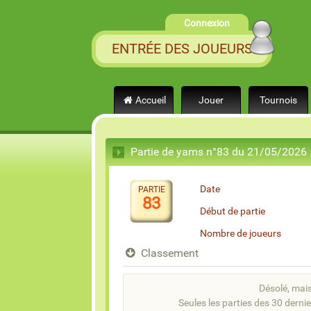
Connexion
ENTRÉE DES JOUEURS
Accueil
Jouer
Tournois
Partie de yams n°83 du 21/05/2026
Date
PARTIE
83
Début de partie
Nombre de joueurs
Classement
Désolé, mais 
Seules les parties des 30 dernie