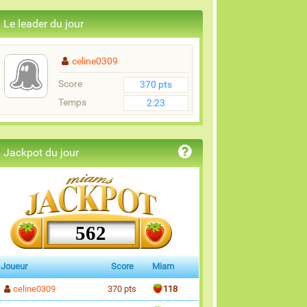
Le leader du jour
celine0309
Score
370 pts
Temps
2:23
Jackpot du jour
562
Joueur
Score
Miam
celine0309
370 pts
118