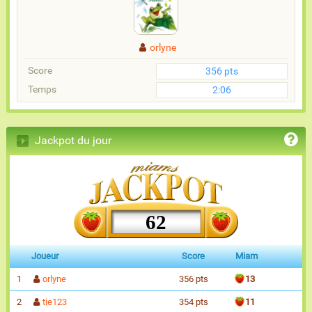
orlyne
Score
356 pts
Temps
2:06
Jackpot du jour
62
Joueur
Score
Miam
1
orlyne
356 pts
13
2
tie123
354 pts
11