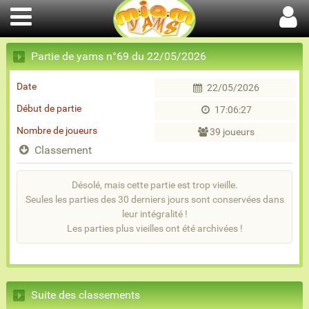
Partie de yams n°69 du 22/05/2026
Date
22/05/2026
Début de partie
17:06:27
Nombre de joueurs
39 joueurs
Classement
Désolé, mais cette partie est trop vieille.
Seules les parties des 30 derniers jours sont conservées dans
leur intégralité !
Les parties plus vieilles ont été archivées !
Suite des classements