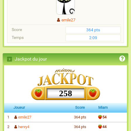
emile27
Score
364 pts
Temps
2:09
Jackpot du jour
258
Joueur
Score
Miam
1
emile27
364 pts
54
2
henry4
364 pts
44