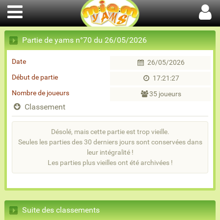
Partie de yams n°70 du 26/05/2026
Date
26/05/2026
Début de partie
17:21:27
Nombre de joueurs
35 joueurs
Classement
Désolé, mais cette partie est trop vieille.
Seules les parties des 30 derniers jours sont conservées dans
leur intégralité !
Les parties plus vieilles ont été archivées !
Suite des classements