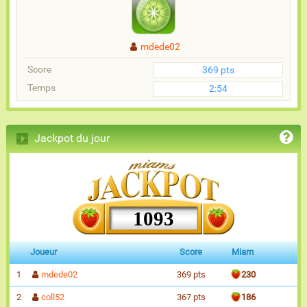
mdede02
Score
369 pts
Temps
2:54
Jackpot du jour
1093
Joueur
Score
Miam
1
mdede02
369 pts
230
2
coll52
367 pts
186