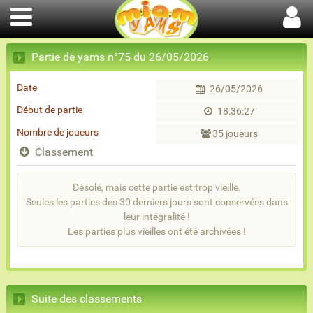
Partie de yams n°75 du 26/05/2026
Date
26/05/2026
Début de partie
18:36:27
Nombre de joueurs
35 joueurs
Classement
Désolé, mais cette partie est trop vieille.
Seules les parties des 30 derniers jours sont conservées dans
leur intégralité !
Les parties plus vieilles ont été archivées !
Suite des classements