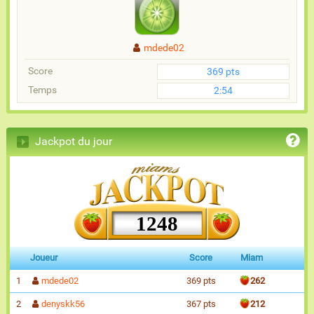
mdede02
Score
369 pts
Temps
2:54
Jackpot du jour
1248
Joueur
Score
Miam
1
mdede02
369 pts
262
2
denyskk56
367 pts
212