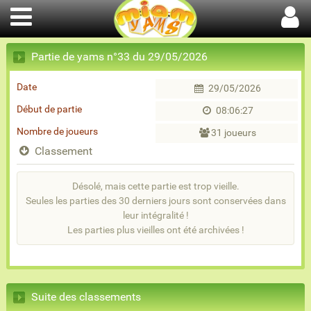
Partie de yams n°33 du 29/05/2026
Date
29/05/2026
Début de partie
08:06:27
Nombre de joueurs
31 joueurs
Classement
Désolé, mais cette partie est trop vieille.
Seules les parties des 30 derniers jours sont conservées dans
leur intégralité !
Les parties plus vieilles ont été archivées !
Suite des classements