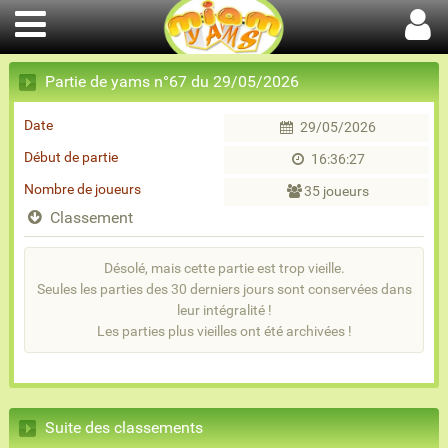
Partie de yams n°67 du 29/05/2026
Date
29/05/2026
Début de partie
16:36:27
Nombre de joueurs
35 joueurs
Classement
Désolé, mais cette partie est trop vieille.
Seules les parties des 30 derniers jours sont conservées dans
leur intégralité !
Les parties plus vieilles ont été archivées !
Suite des classements