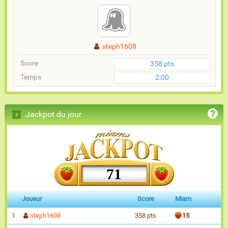
steph1608
Score
358 pts
Temps
2:00
Jackpot du jour
71
Joueur
Score
Miam
1
steph1608
358 pts
15