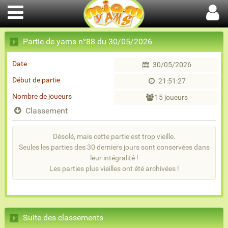
Partie de yams n°88 du 30/05/2026
Date
30/05/2026
Début de partie
21:51:27
Nombre de joueurs
15 joueurs
Classement
Désolé, mais cette partie est trop vieille.
Seules les parties des 30 derniers jours sont conservées dans
leur intégralité !
Les parties plus vieilles ont été archivées !
Suite des classements